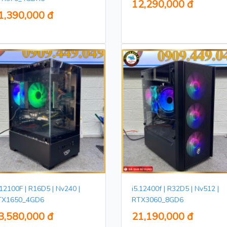
12,290,000 đ
1,390,000 đ
.12100F | R16D5 | Nv240 |
i5.12400f | R32D5 | Nv512 |
TX1650_4GD6
RTX3060_8GD6
3,580,000 đ
21,190,000 đ