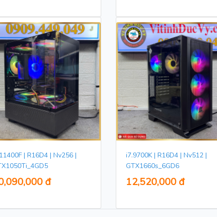
.11400F | R16D4 | Nv256 |
i7.9700K | R16D4 | Nv512 |
X1050Ti_4GD5
GTX1660s_6GD6
0,090,000 đ
12,520,000 đ