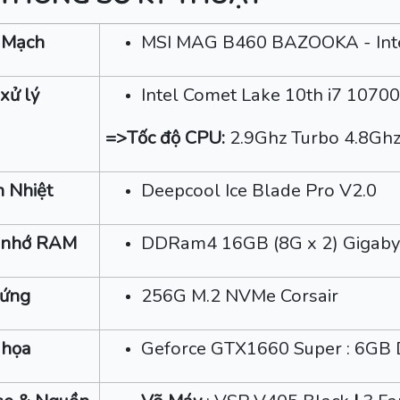
 Mạch
MSI MAG B460 BAZOOKA - Inte
xử lý
Intel Comet Lake 10th i7 10700
=>Tốc độ CPU:
2.9Ghz Turbo 4.8Ghz 
 Nhiệt
Deepcool Ice Blade Pro V2.0
 nhớ RAM
DDRam4 16GB (8G x 2) Gigab
cứng
256G M.2 NVMe Corsair
 họa
Geforce GTX1660 Super : 6G