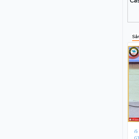
Ca
Sản
i5
G