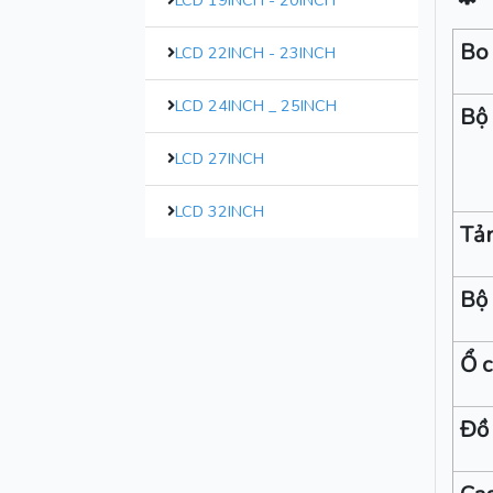
LCD 19INCH - 20INCH
Bo
LCD 22INCH - 23INCH
LCD 24INCH _ 25INCH
Bộ 
LCD 27INCH
LCD 32INCH
Tản
Bộ
Ổ 
Đồ