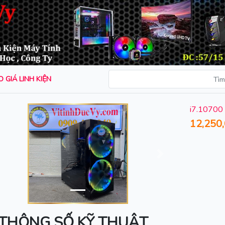
 GIÁ LINH KIỆN
i7.10700
12,250
rước
Sau
THÔNG SỐ KỸ THUẬT