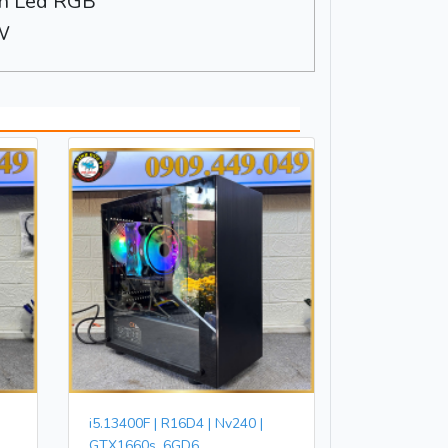
n Led RGB
W
i5.13400F | R16D4 | Nv240 |
GTX1660s_6GD6