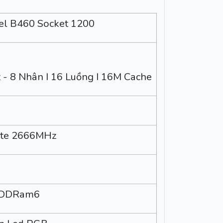
l B460 Socket 1200
- 8 Nhân I 16 Luồng I 16M Cache
yte 2666MHz
B DDRam6