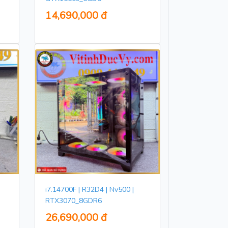
14,690,000 đ
i7.14700F | R32D4 | Nv500 |
RTX3070_8GDR6
26,690,000 đ