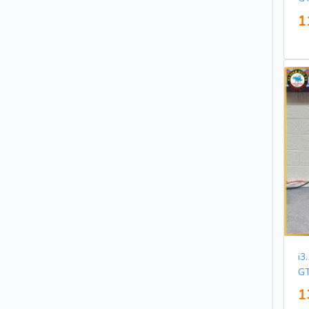
1
i3
G
1