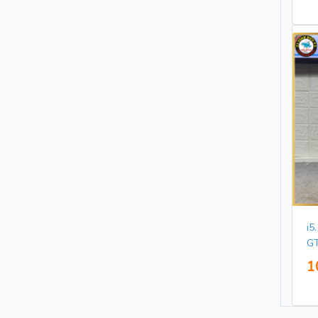
i5
GT
1