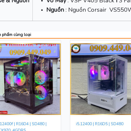
se & Nguồn
Võ Máy
: VSP V405 Black
I
3 Fa
Nguồn
: Nguồn Corsair VS550
 phẩm cùng loại
 12400f | R16D4 | SD480 |
i5.12400 | R16D5 | SD480
TX970_4GDR5