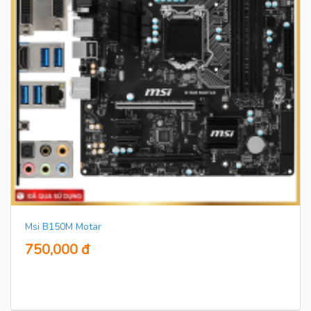
Msi B150M Motar
750,000 đ