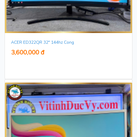
ACER ED322QR 32" 144hz Cong
3,600,000 đ