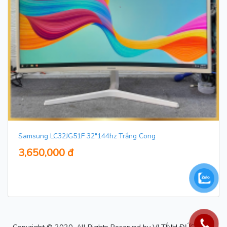
Samsung LC32JG51F 32"144hz Trắng Cong
3,650,000 đ