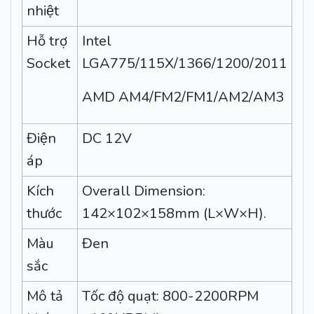
nhiệt
Hỗ trợ
Intel
Socket
LGA775/115X/1366/1200/2011
AMD AM4/FM2/FM1/AM2/AM3
Điện
DC 12V
áp
Kích
Overall Dimension:
thước
142×102×158mm (L×W×H).
Màu
Đen
sắc
Mô tả
Tốc độ quạt: 800-2200RPM