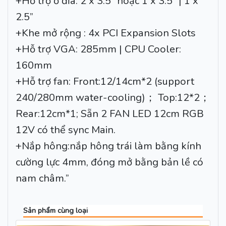
+Hỗ trợ ổ đĩa: 2 x 3.5” hoặc 1 x 3.5” | 1 x
2.5”
+Khe mở rộng : 4x PCI Expansion Slots
+Hỗ trợ VGA: 285mm | CPU Cooler:
160mm
+Hỗ trợ fan: Front:12/14cm*2 (support
240/280mm water-cooling)； Top:12*2；
Rear:12cm*1; Sẵn 2 FAN LED 12cm RGB
12V có thể sync Main.
+Nắp hông:nắp hông trái làm bằng kính
cường lực 4mm, đóng mở bằng bản lề có
nam châm.”
Sản phẩm cùng loại