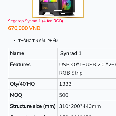
Segotep Synrad 1 (4 fan RGB)
670,000 VNĐ
THÔNG TIN SẢN PHẨM
Name
Synrad 1
Features
USB3.0*1+USB 2.0 *2+
RGB Strip
Qty/40’HQ
1333
MOQ
500
Structure size (mm)
310*200*440mm