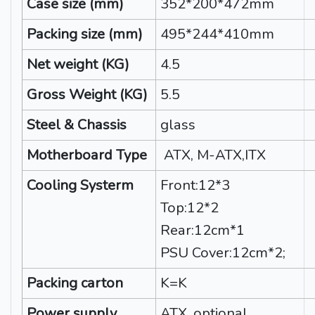
Case size (mm)
352*200*472mm
Packing size (mm)
495*244*410mm
Net weight (KG)
4.5
Gross Weight (KG)
5.5
Steel & Chassis
glass
Motherboard Type
ATX, M-ATX,ITX
Cooling Systerm
Front:12*3
Top:12*2
Rear:12cm*1
PSU Cover:12cm*2;
Packing carton
K=K
Power supply
ATX, optional