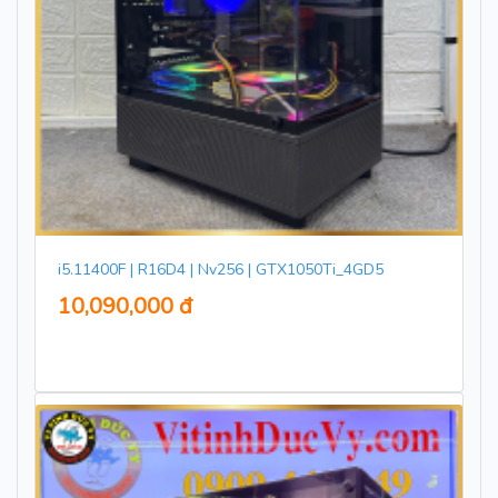
i5.11400F | R16D4 | Nv256 | GTX1050Ti_4GD5
10,090,000 đ