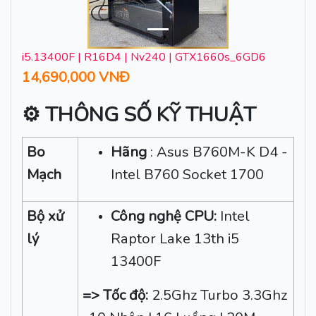
i5.13400F | R16D4 | Nv240 | GTX1660s_6GD6
14,690,000 VNĐ
⚙ THÔNG SỐ KỸ THUẬT
Bo
Hãng
: Asus B760M-K D4 -
Mạch
Intel B760 Socket 1700
Bộ xử
Công nghệ CPU:
Intel
lý
Raptor Lake 13th i5
13400F
=> Tốc độ:
2.5Ghz Turbo 3.3Ghz