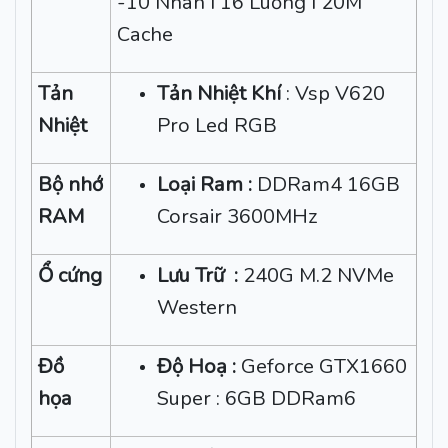
-10 Nhân I 16 Luồng I 20M
Cache
Tản
Tản Nhiệt Khí
: Vsp V620
Nhiệt
Pro Led RGB
Bộ nhớ
Loại Ram :
DDRam4 16GB
RAM
Corsair 3600MHz
Ổ cứng
Lưu Trữ :
240G M.2 NVMe
Western
Đồ
Độ Hoạ :
Geforce GTX1660
họa
Super : 6GB DDRam6