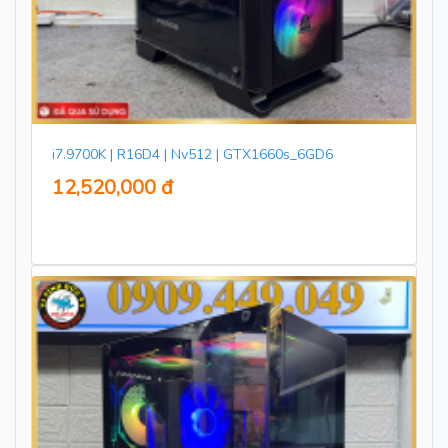
i7.9700K | R16D4 | Nv512 | GTX1660s_6GD6
12,520,000 đ