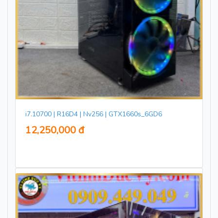
i7.10700 | R16D4 | Nv256 | GTX1660s_6GD6
12,250,000 đ