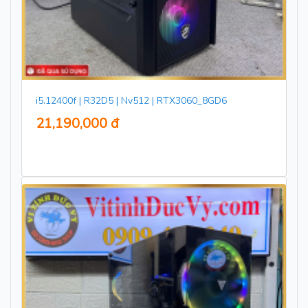
i5.12400f | R32D5 | Nv512 | RTX3060_8GD6
21,190,000 đ