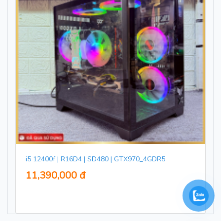
i5 12400f | R16D4 | SD480 | GTX970_4GDR5
11,390,000 đ