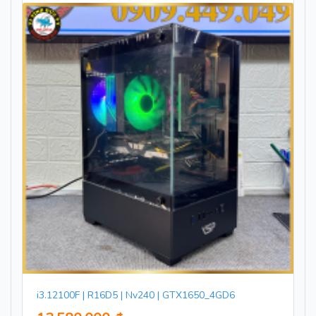
i3.12100F | R16D5 | Nv240 | GTX1650_4GD6