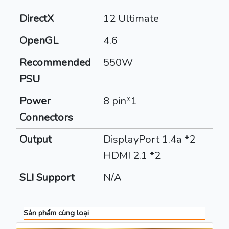
DirectX
12 Ultimate
OpenGL
4.6
Recommended
550W
PSU
Power
8 pin*1
Connectors
Output
DisplayPort 1.4a *2
HDMI 2.1 *2
SLI Support
N/A
Sản phẩm cùng loại