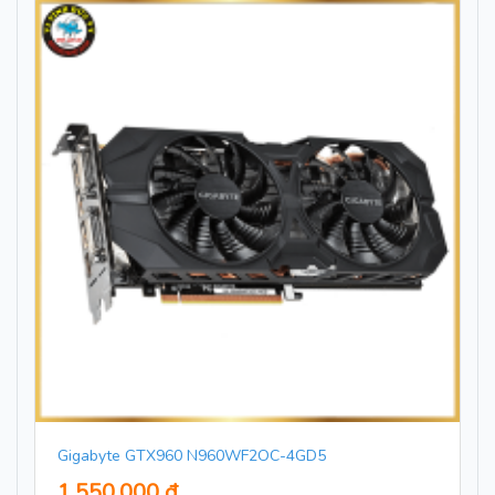
Gigabyte GTX960 N960WF2OC-4GD5
1,550,000 đ