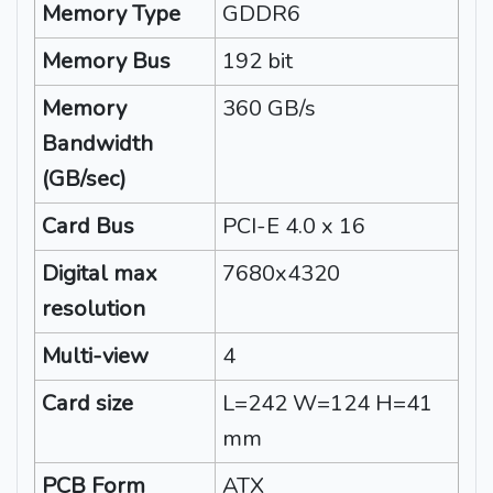
Memory Type
GDDR6
Memory Bus
192 bit
Memory
360 GB/s
Bandwidth
(GB/sec)
Card Bus
PCI-E 4.0 x 16
Digital max
7680x4320
resolution
Multi-view
4
Card size
L=242 W=124 H=41
mm
PCB Form
ATX