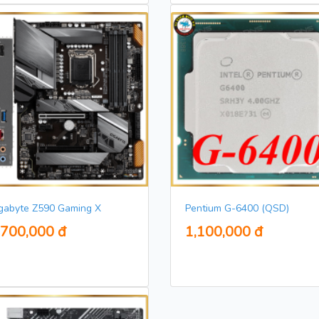
gabyte Z590 Gaming X
Pentium G-6400 (QSD)
,700,000 đ
1,100,000 đ