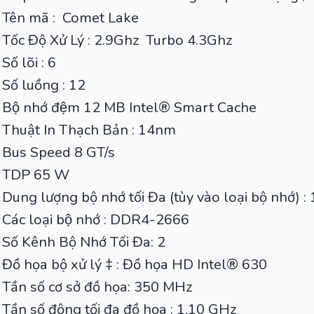
Tên mã : Comet Lake
Tốc Độ Xử Lý : 2.9Ghz Turbo 4.3Ghz
Số lõi : 6
Số luồng : 12
Bộ nhớ đệm 12 MB Intel® Smart Cache
Thuật In Thạch Bản : 14nm
Bus Speed 8 GT/s
TDP 65 W
Dung lượng bộ nhớ tối Đa (tùy vào loại bộ nhớ) :
Các loại bộ nhớ : DDR4-2666
Số Kênh Bộ Nhớ Tối Đa: 2
Đồ họa bộ xử lý ‡ : Đồ họa HD Intel® 630
Tần số cơ sở đồ họa: 350 MHz
Tần số động tối đa đồ họa : 1.10 GHz