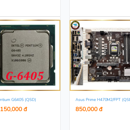
ntium G6405 (QSD)
Asus Prime H470M2/FPT (QS
,150,000 đ
850,000 đ