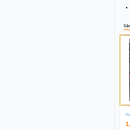
Sản
As
1