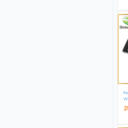
Ke
WS
2