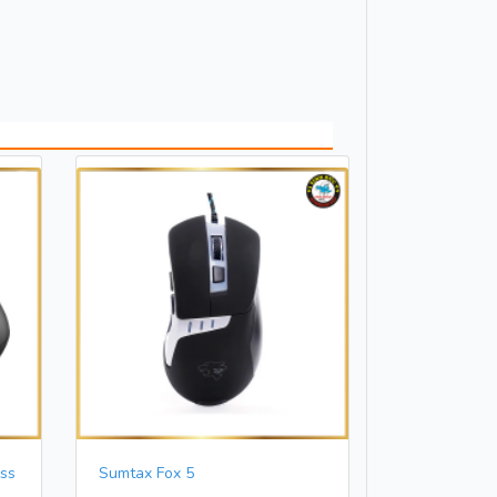
ss
Sumtax Fox 5