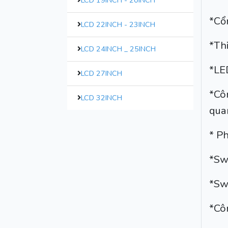
LCD 19INCH - 20INCH
*Cổ
LCD 22INCH - 23INCH
*Th
LCD 24INCH _ 25INCH
*LE
LCD 27INCH
*Cô
LCD 32INCH
qua
* P
*Sw
*Swi
*Cô