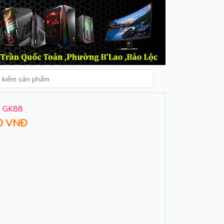
s GK88
0 VNĐ