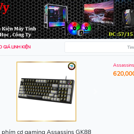
 GIÁ LINH KIỆN
Assassin
620,00
rước
Sau
 phím cơ gaming Assassins GK88