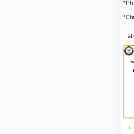
*Ph
*Ch
Sản
Lo