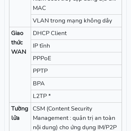
MAC
VLAN trong mạng không dây
Giao
DHCP Client
thức
IP tĩnh
WAN
PPPoE
PPTP
BPA
L2TP *
Tường
CSM (Content Security
lửa
Management : quản trị an toàn
nội dung) cho ứng dụng IM/P2P