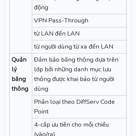
động
VPN Pass-Through
từ LAN đến LAN
từ người dùng từ xa đến LAN
Quản
Đảm bảo băng thông dựa trên
lý
lớp bởi những danh mục lưu
băng
thông được khai báo từ người
thông
dùng
Phân loại theo DiffServ Code
Point
4-cấp ưu tiên cho mỗi chiều
(vào/ra)