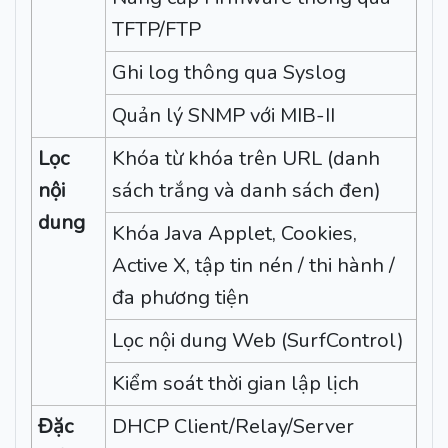
TFTP/FTP
Ghi log thông qua Syslog
Quản lý SNMP với MIB-II
Lọc
Khóa từ khóa trên URL (danh
nội
sách trắng và danh sách đen)
dung
Khóa Java Applet, Cookies,
Active X, tập tin nén / thi hành /
đa phương tiện
Lọc nội dung Web (SurfControl)
Kiểm soát thời gian lập lịch
Đặc
DHCP Client/Relay/Server