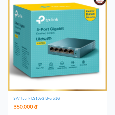
SW Tplink LS105G 5Port/1G
350,000 đ