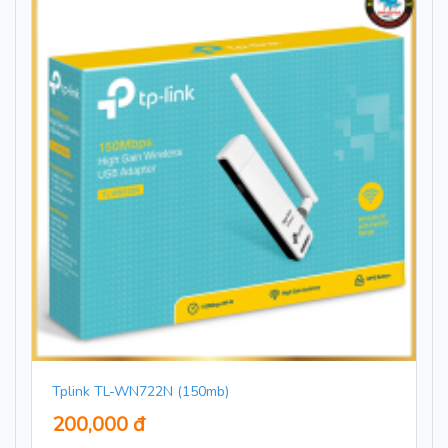
Tplink TL-WN722N (150mb)
200,000 đ