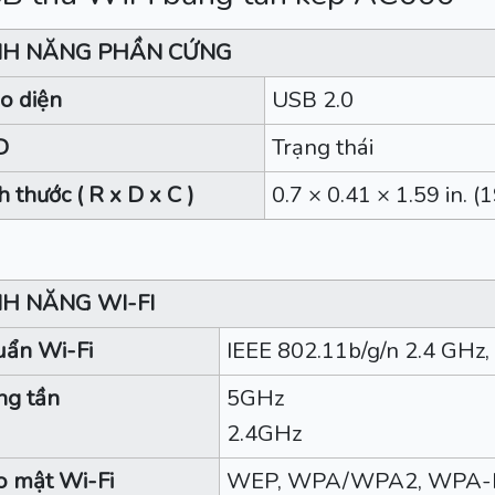
NH NĂNG PHẦN CỨNG
o diện
USB 2.0
D
Trạng thái
h thước ( R x D x C )
0.7 × 0.41 × 1.59 in. 
NH NĂNG WI-FI
uẩn Wi-Fi
IEEE 802.11b/g/n 2.4 GHz,
ng tần
5GHz
2.4GHz
o mật Wi-Fi
WEP, WPA/WPA2, WPA-