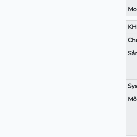
Mo
KH
Chứ
Sả
Sy
Môi