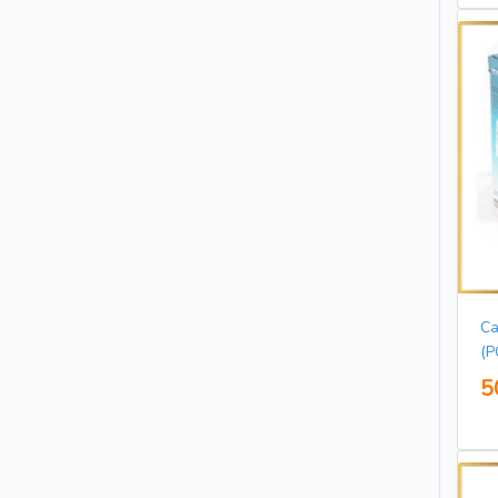
Ca
(P
5