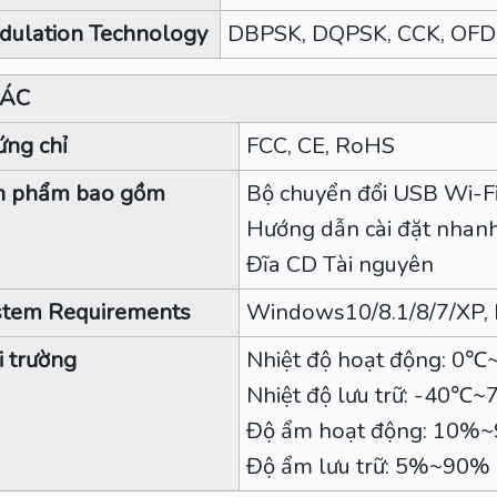
dulation Technology
DBPSK, DQPSK, CCK, OF
ÁC
ng chỉ
FCC, CE, RoHS
n phẩm bao gồm
Bộ chuyển đổi USB Wi-F
Hướng dẫn cài đặt nhan
Đĩa CD Tài nguyên
stem Requirements
Windows10/8.1/8/7/XP, 
 trường
Nhiệt độ hoạt động: 0
Nhiệt độ lưu trữ: -40℃
Độ ẩm hoạt động: 10%~
Độ ẩm lưu trữ: 5%~90%