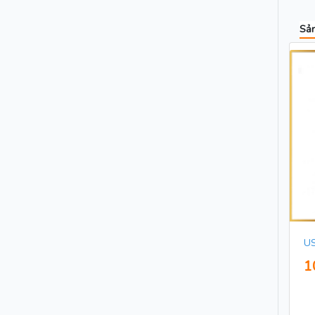
Sản
US
1