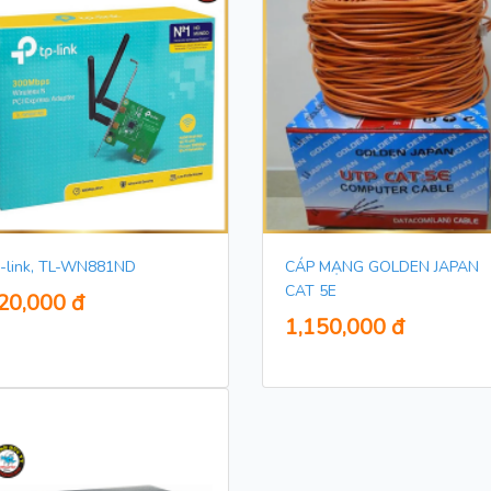
-link, TL-WN881ND
CÁP MẠNG GOLDEN JAPAN
CAT 5E
20,000 đ
1,150,000 đ