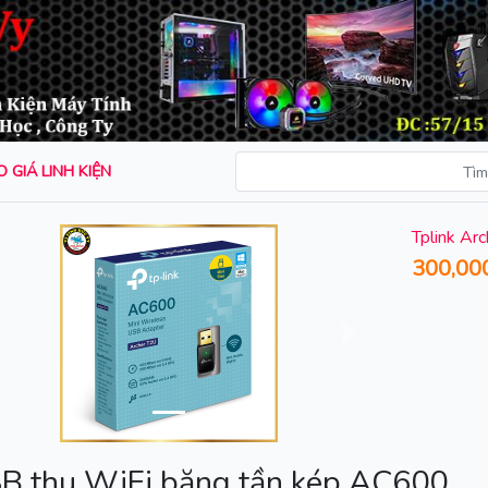
 GIÁ LINH KIỆN
Tplink Ar
300,00
rước
Sau
B thu WiFi băng tần kép AC600