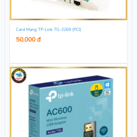
Card Mạng TP-Link TG-3269 (PCI)
50,000 đ