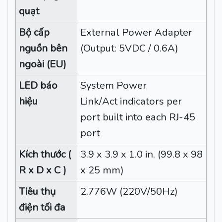
quạt
Bộ cấp
External Power Adapter
nguồn bên
(Output: 5VDC / 0.6A)
ngoài (EU)
LED báo
System Power
hiệu
Link/Act indicators per
port built into each RJ-45
port
Kích thước (
3.9 x 3.9 x 1.0 in. (99.8 x 98
R x D x C )
x 25 mm)
Tiêu thụ
2.776W (220V/50Hz)
điện tối đa