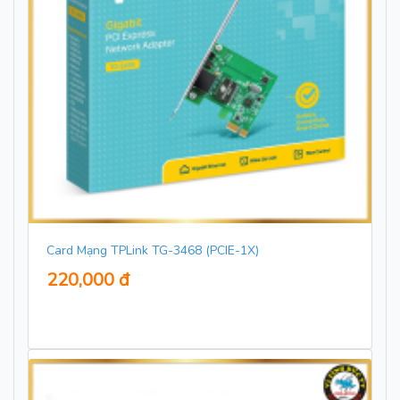
Card Mạng TPLink TG-3468 (PCIE-1X)
220,000 đ