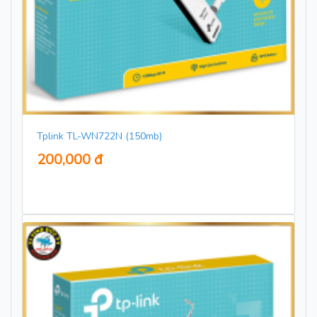
Tplink TL-WN722N (150mb)
200,000 đ