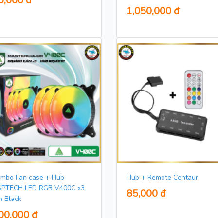
0,000 đ
1,050,000 đ
mbo Fan case + Hub
Hub + Remote Centaur
PTECH LED RGB V400C x3
85,000 đ
n Black
00,000 đ