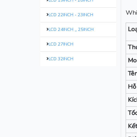
LCD 19INCH - 20INCH
Whi
LCD 22INCH - 23INCH
Lo
LCD 24INCH _ 25INCH
LCD 27INCH
Th
LCD 32INCH
Mo
Tê
Hỗ 
Kíc
Tốc
Kết