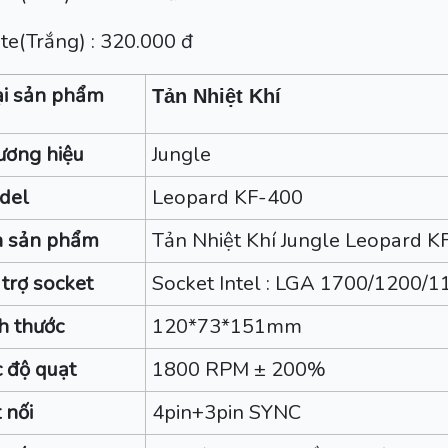
te(Trắng) : 320.000 đ
ại sản phẩm
Tản Nhiệt Khí
ương hiệu
Jungle
del
Leopard KF-400
n sản phẩm
Tản Nhiệt Khí Jungle Leopard 
trợ socket
Socket Intel : LGA 1700/1200/
h thước
120*73*151mm
 độ quạt
1800 RPM ± 200%
 nối
4pin+3pin SYNC