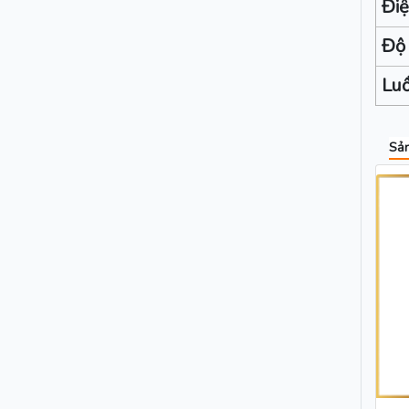
Điệ
Độ
Luồ
Sản