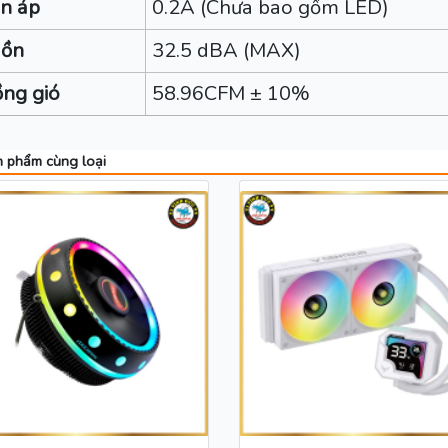
n áp
0.2A (Chưa bao gồm LED)
 ồn
32.5 dBA (MAX)
ng gió
58.96CFM ± 10%
 phẩm cùng loại