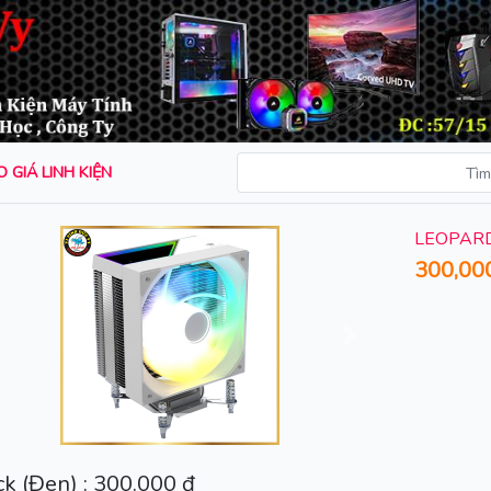
 GIÁ LINH KIỆN
LEOPARD
300,00
rước
Sau
k (Đen) : 300.000 đ