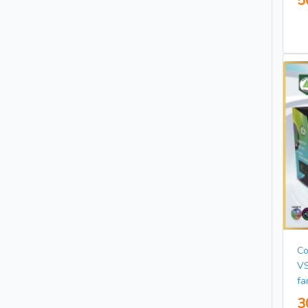
5
Co
VS
fa
3