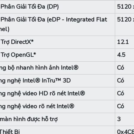
Phân Giải Tối Đa (DP)
5120 
Phân Giải Tối Đa (eDP - Integrated Flat
5120 
nel)
 Trợ DirectX*
12.1
 Trợ OpenGL*
4.5
g bộ nhanh hình ảnh Intel®
Có
g nghệ Intel® InTru™ 3D
Có
g nghệ video HD rõ nét Intel®
Có
g nghệ video rõ nét Intel®
Có
màn hình được hỗ trợ
3
Thiết Bị
0x4C