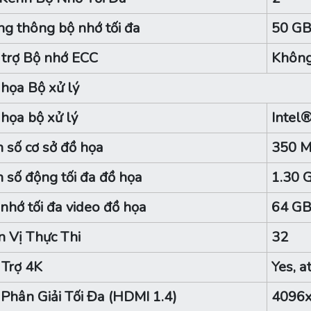
g thông bộ nhớ tối đa
50 GB
trợ Bộ nhớ ECC
Khôn
họa Bộ xử lý
họa bộ xử lý
Intel
 số cơ sở đồ họa
350 
 số động tối đa đồ họa
1.30 
nhớ tối đa video đồ họa
64 G
 Vị Thực Thi
32
Trợ 4K
Yes, a
Phân Giải Tối Đa (HDMI 1.4)
4096