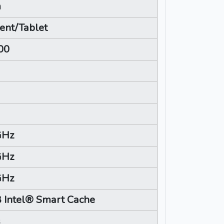
m
ent/Tablet
00
GHz
GHz
GHz
 Intel® Smart Cache
s