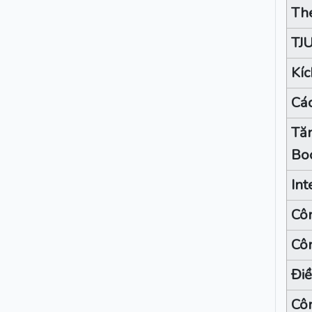
Th
TJ
Kíc
Các
Tăn
Boo
Int
Côn
Côn
Điề
Côn