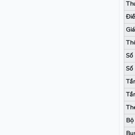
Thu
Điề
Giá
Thô
Số 
Số 
Tần
Tần
Th
Bộ
Bu