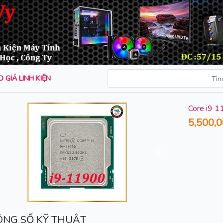
 GIÁ LINH KIỆN
Core i9 
5,500,
rước
Sau
NG SỐ KỸ THUẬT