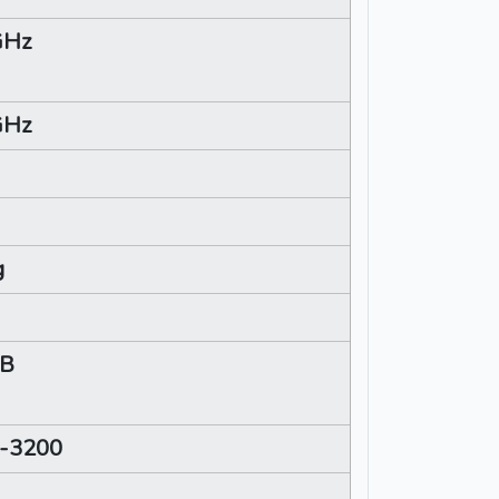
GHz
GHz
g
GB
-3200