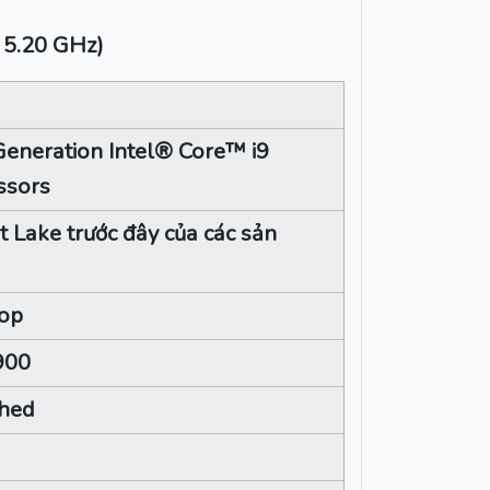
 5.20 GHz)
Generation Intel® Core™ i9
ssors
 Lake trước đây của các sản
op
900
hed