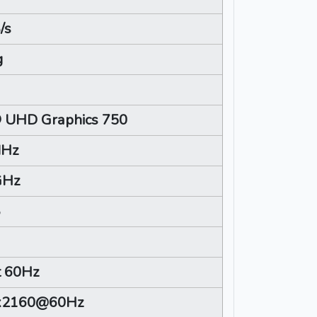
/s
g
® UHD Graphics 750
MHz
GHz
B
t 60Hz
x2160@60Hz