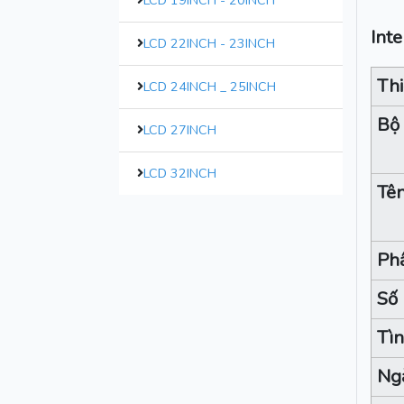
LCD 19INCH - 20INCH
Int
LCD 22INCH - 23INCH
Thi
LCD 24INCH _ 25INCH
Bộ 
LCD 27INCH
LCD 32INCH
Tê
Ph
Số 
Tì
Ng