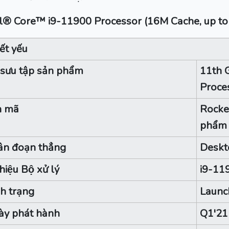
el® Core™ i9-11900 Processor (16M Cache, up to
ết yếu
sưu tập sản phẩm
11th 
Proce
n mã
Rocket
phẩm
ân đoạn thẳng
Deskt
hiệu Bộ xử lý
i9-11
nh trạng
Launc
ày phát hành
Q1'21