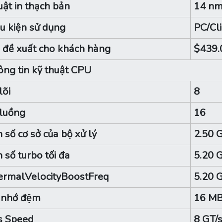
ật in thạch bản
14 n
u kiện sử dụng
PC/Cli
 đề xuất cho khách hàng
$439.
ng tin kỹ thuật CPU
lõi
8
luồng
16
 số cơ sở của bộ xử lý
2.50 
 số turbo tối đa
5.20 
ermalVelocityBoostFreq
5.20 
 nhớ đệm
16 MB
s Speed
8 GT/