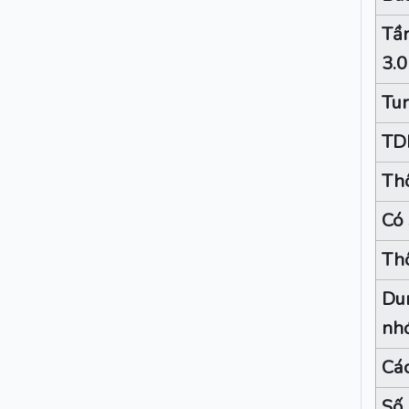
Tầ
3.0
Tu
TD
Thô
Có 
Th
Dun
nh
Các
Số 