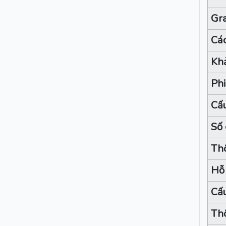
Gr
Các
Kh
Phi
Cấu
Số 
Thô
Hỗ 
Cấu
Thô