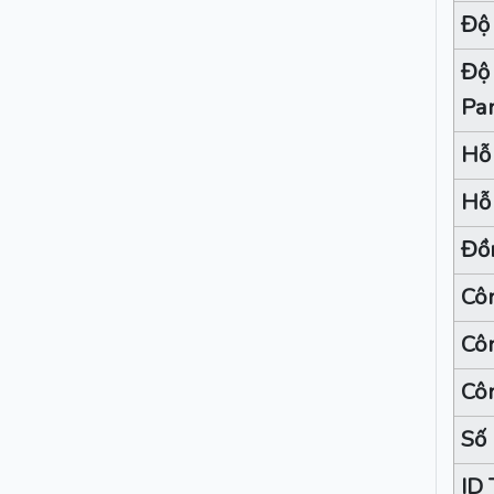
Độ 
Độ 
Pa
Hỗ
Hỗ
Đồn
Côn
Côn
Côn
Số 
ID 