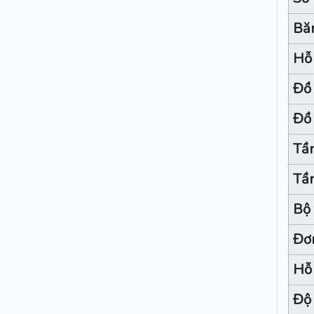
Băn
Hỗ 
Đồ 
Đồ 
Tần
Tần
Bộ 
Đơn
Hỗ 
Độ 