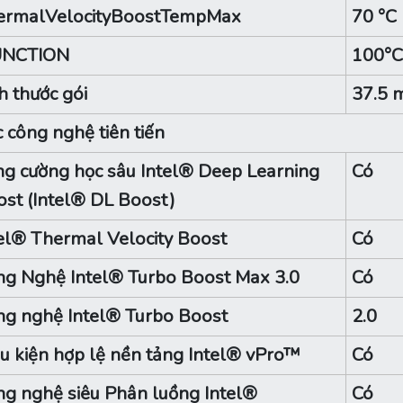
ermalVelocityBoostTempMax
70 °C
UNCTION
100°C
h thước gói
37.5 
 công nghệ tiên tiến
g cường học sâu Intel® Deep Learning
Có
st (Intel® DL Boost)
el® Thermal Velocity Boost
Có
g Nghệ Intel® Turbo Boost Max 3.0
Có
g nghệ Intel® Turbo Boost
2.0
u kiện hợp lệ nền tảng Intel® vPro™
Có
g nghệ siêu Phân luồng Intel®
Có