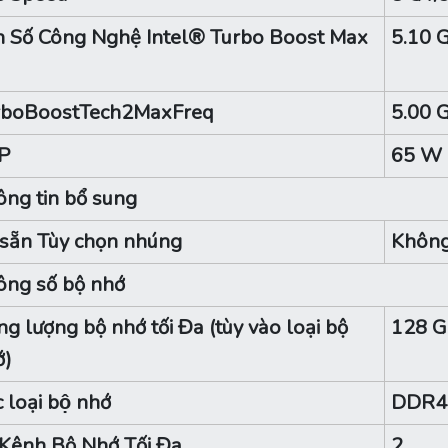
n Số Công Nghệ Intel® Turbo Boost Max
5.10 
rboBoostTech2MaxFreq
5.00 
P
65 W
ng tin bổ sung
sẵn Tùy chọn nhúng
Khôn
ông số bộ nhớ
g lượng bộ nhớ tối Đa (tùy vào loại bộ
128 
ớ)
 loại bộ nhớ
DDR4
Kênh Bộ Nhớ Tối Đa
2