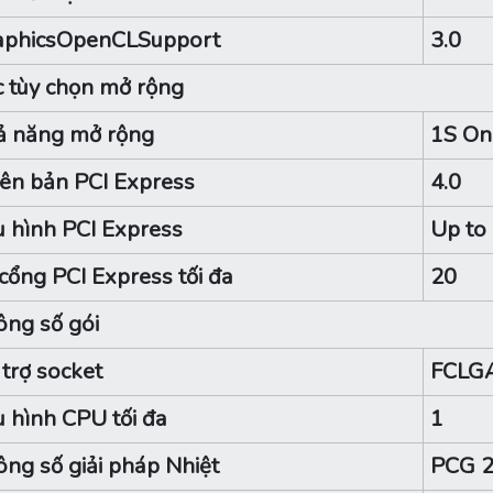
aphicsOpenCLSupport
3.0
 tùy chọn mở rộng
ả năng mở rộng
1S On
ên bản PCI Express
4.0
 hình PCI Express
Up to
cổng PCI Express tối đa
20
ng số gói
trợ socket
FCLG
 hình CPU tối đa
1
ng số giải pháp Nhiệt
PCG 