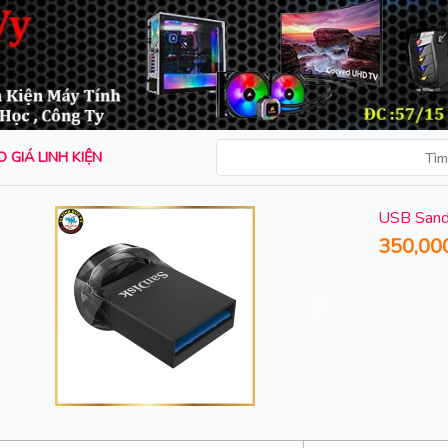
 GIÁ LINH KIỆN
USB Sand
350,00
rước
Sau