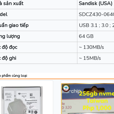
 sản xuất
Sandisk (USA)
del
SDCZ430-064
ẩn giao tiếp
USB 3.1 ; 3.0 ; 
ng lượng
64 GB
 độ đọc
~ 130MB/s
 độ ghi
~ 15MB/s
 phẩm cùng loại