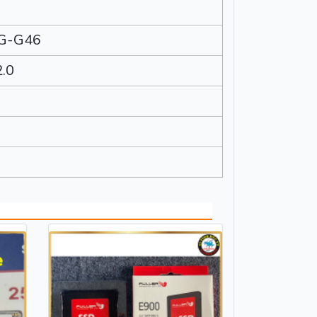
G-G46
2.0