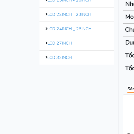
LCD 19INCH - 20INCH
Nhà
LCD 22INCH - 23INCH
Mo
LCD 24INCH _ 25INCH
Chu
Du
LCD 27INCH
Tốc
LCD 32INCH
Tốc
Sản