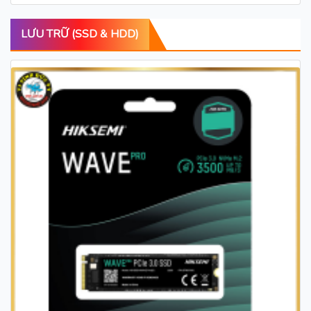
LƯU TRỮ (SSD & HDD)