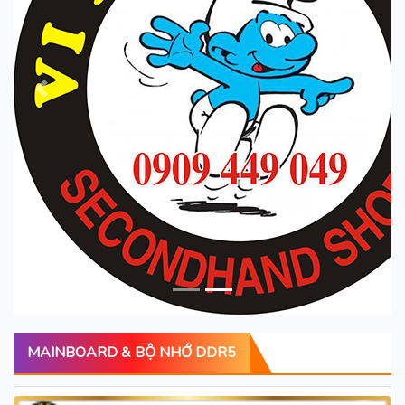
Trước
Sau
MAINBOARD & BỘ NHỚ DDR5