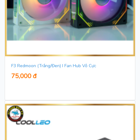
F3 Redmoon (Trắng/Đen) I Fan Hub Vô Cực
75,000 đ